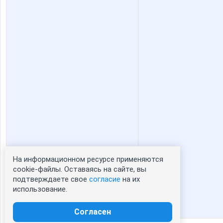
На информационном ресурсе применяются
Статистика портрета:
cookie-файлы. Оставаясь на сайте, вы
подтверждаете свое
согласие
на их
сейчас просматривают портрет - 0
использование.
зарегистрированные пользователи
посетившие портрет за 7 дней - 0
Согласен