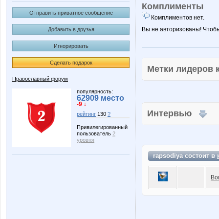
Комплименты
Отправить приватное сообщение
Комплиментов нет.
Вы не авторизованы! Чтоб
Добавить в друзья
Игнорировать
Сделать подарок
Метки лидеров
Православный форум
популярность:
62909 место
-9 ↓
Интервью
рейтинг
130
?
Привилегированный
пользователь
2
уровня
rapsodiya состоит в
Во