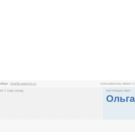
odiya
:
shariki.www.nn.ru
пользователь имеет 
е 1 года назад
настоящее имя:
Ольга