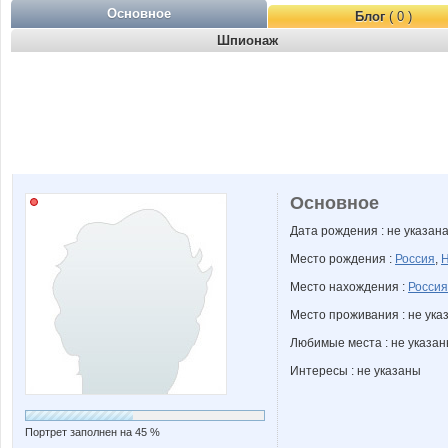
Основное
Блог
( 0 )
Шпионаж
Основное
Дата рождения : не указан
Место рождения :
Россия
,
Н
Место нахождения :
Россия
Место проживания : не ука
Любимые места : не указа
Интересы : не указаны
Портрет заполнен на 45 %