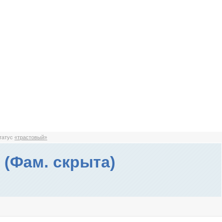
статус
«трастовый»
 (Фам. скрыта)